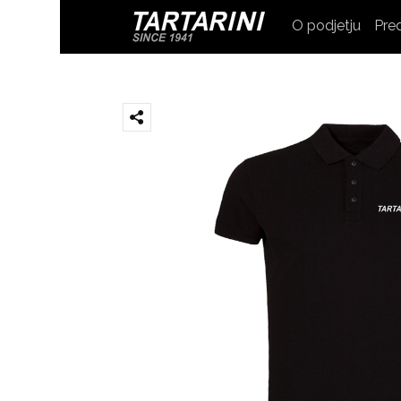
O podjetju
Pre