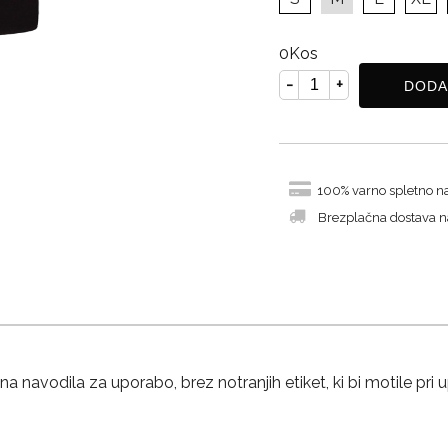
0
Kos
-
+
DODA
100% varno spletno n
Brezplačna dostava 
jena navodila za uporabo, brez notranjih etiket, ki bi motile pri