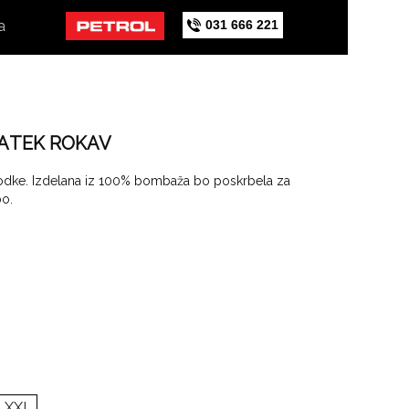
031 666 221
a
RATEK ROKAV
godke. Izdelana iz 100% bombaža bo poskrbela za
bo.
XXL