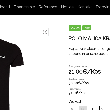
dnosti
Financiranje
Reference
Novice
Kontakt
Trgovin
AKCIJA
-30
%
POLO MAJICA K
Majica za vsakdan ali do
udobno in prijetno upora
Akcijska cena
21,
00
€
/
Kos
Redna cena
30,
00
€
/
Kos
Prihranek
9,
00
€
/
Kos
Velikost
S
M
L
XL