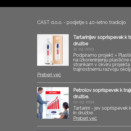
CAST d.o.o. - podjetje s 40-letno tradicijo
Tartarinijev soprispevek k 
družbe
31. 03. 2023
Podpiramo projekt » Plastičn
na izkoreninjenju plastičn
strankam v okviru projekta »
trajnostnemu razvoju okolj
vozila na avtoplinski pog
Preberi več
steklenko
Petrolov soprispevek k tra
družbe.
07. 03. 2022
Tartarini - jev soprispevek
in družbe.
Preberi več