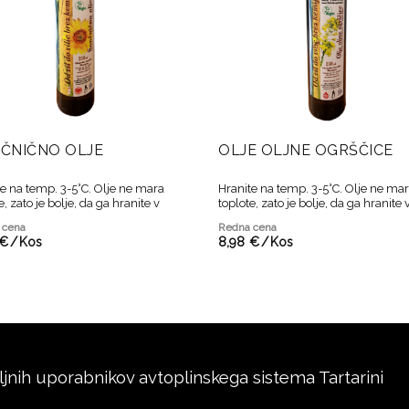
ČNIČNO OLJE
OLJE OLJNE OGRŠČICE
e na temp. 3-5°C. Olje ne mara
Hranite na temp. 3-5°C. Olje ne ma
e, zato je bolje, da ga hranite v
toplote, zato je bolje, da ga hranite 
zaprti steklenici v temnem in
tesno zaprti steklenici v temnem in
 cena
Redna cena
em prostoru ter porabite svežega.
hladnem prostoru ter porabite svež
€
/
Kos
8,
98
€
/
Kos
ljnih uporabnikov avtoplinskega sistema Tartarini