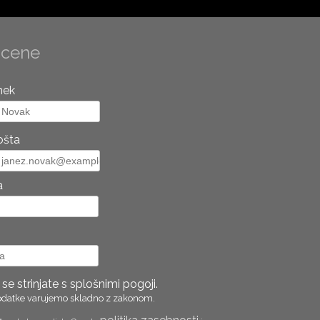
 cene
mek
ošta
a
 strinjate s splošnimi pogoji.
odatke varujemo skladno z zakonom.