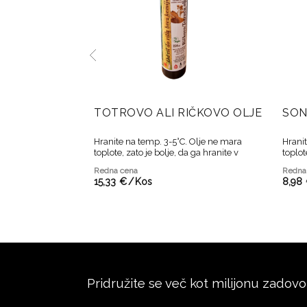
TOTROVO ALI RIČKOVO OLJE
SON
Hranite na temp. 3-5°C. Olje ne mara
Hranit
toplote, zato je bolje, da ga hranite v
toplot
tesno zaprti steklenici v temnem in
tesno 
Redna cena
Redna
hladnem prostoru ter porabite svežega.
hladn
15,
33
€
/
Kos
8,
98
Pridružite se več kot milijonu zadovo