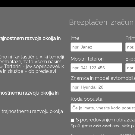
Brezplačen izračun
Ime
Prii
trajnostnem razvoja okolja in
o ni fantastično », ki temelji
Mobilni telefon
E-p
e embalaže, zato vsem našim
 Tartarini - jev soprispevek k
a in družbe » ob predelavi
on podarimo še brezplačno
Znamka in model avtomobil
jnostnemu razvoju okolja in
Koda popusta
 k trajnostnemu razvoju okolja
S posredovanjem obrazca se
Spoštujemo vašo zasebnost. Vaše p