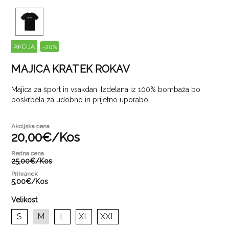
AKCIJA
-20
%
MAJICA KRATEK ROKAV
Majica za šport in vsakdan. Izdelana iz 100% bombaža bo
poskrbela za udobno in prijetno uporabo.
Akcijska cena
20,
00
€
/
Kos
Redna cena
25,
00
€
/
Kos
Prihranek
5,
00
€
/
Kos
Velikost
S
M
L
XL
XXL