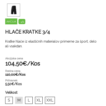
AKCIJA
-4
%
HLAČE KRATKE 3/4
Kratke hlače iz elastičnih materialov primerne za šport, delo
ali vsakdan.
Akcijska cena
104,
50
€
/
Kos
Redna cena
110,
00
€
/
Kos
Prihranek
5,
50
€
/
Kos
Velikost
S
M
L
XL
XXL