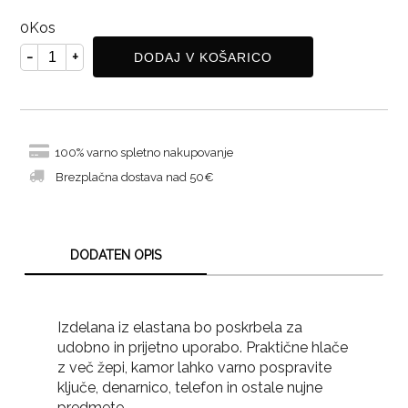
0
Kos
-
+
DODAJ V KOŠARICO
100% varno spletno nakupovanje
Brezplačna dostava nad 50€
DODATEN OPIS
Izdelana iz elastana bo poskrbela za
udobno in prijetno uporabo. Praktične hlače
z več žepi, kamor lahko varno pospravite
ključe, denarnico, telefon in ostale nujne
predmete.