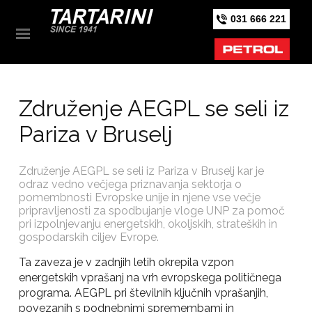
031 666 221
Združenje AEGPL se seli iz
Pariza v Bruselj
Združenje AEGPL se seli iz Pariza v Bruselj kar je
odraz vedno večjega priznavanja sektorja o
pomembnosti Evropske unije in njene vse večje
pripravljenosti za spodbujanje vloge UNP za pomoč
pri izpolnjevanju energetskih, okoljskih, strateških in
gospodarskih ciljev Evrope.
Ta zaveza je v zadnjih letih okrepila vzpon
energetskih vprašanj na vrh evropskega političnega
programa. AEGPL pri številnih ključnih vprašanjih,
povezanih s podnebnimi spremembami in