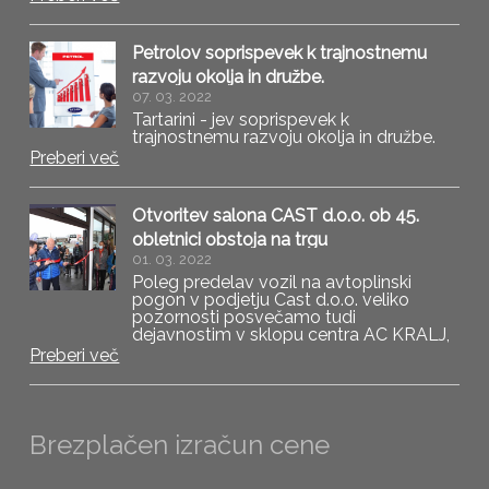
okolja in družbe » ob predelavi vozila na
avtoplinski pogon podarimo še
brezplačno steklenko
Petrolov soprispevek k trajnostnemu
razvoju okolja in družbe.
07. 03. 2022
Tartarini - jev soprispevek k
trajnostnemu razvoju okolja in družbe.
Preberi več
Otvoritev salona CAST d.o.o. ob 45.
obletnici obstoja na trgu
01. 03. 2022
Poleg predelav vozil na avtoplinski
pogon v podjetju Cast d.o.o. veliko
pozornosti posvečamo tudi
dejavnostim v sklopu centra AC KRALJ,
katerega začetki segajo v leto 1977.
Preberi več
Brezplačen izračun cene