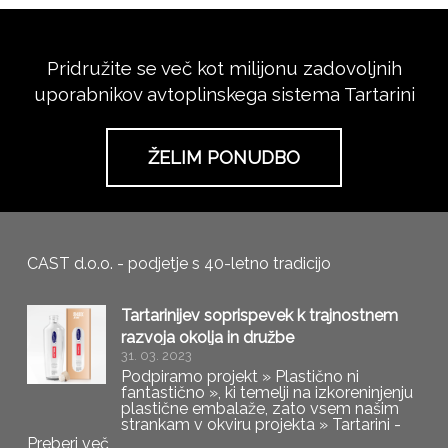
Pridružite se več kot milijonu zadovoljnih
uporabnikov avtoplinskega sistema Tartarini
ŽELIM PONUDBO
CAST d.o.o. - podjetje s 40-letno tradicijo
Tartarinijev soprispevek k trajnostnem
razvoja okolja in družbe
31. 03. 2023
Podpiramo projekt » Plastično ni
fantastično », ki temelji na izkoreninjenju
plastične embalaže, zato vsem našim
strankam v okviru projekta » Tartarini -
jev soprispevek k trajnostnemu razvoju
Preberi več