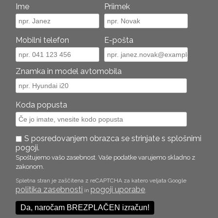
Ime
Priimek
Mobilni telefon
E-pošta
Znamka in model avtomobila
Koda popusta
S posredovanjem obrazca se strinjate s splošnimi
pogoji.
Spoštujemo vašo zasebnost. Vaše podatke varujemo skladno z
zakonom.
Spletna stran je zaščitena z reCAPTCHA za katero veljata Google
politika zasebnosti
pogoji uporabe
in
.
Da, naročam BREZPLAČEN izračun!