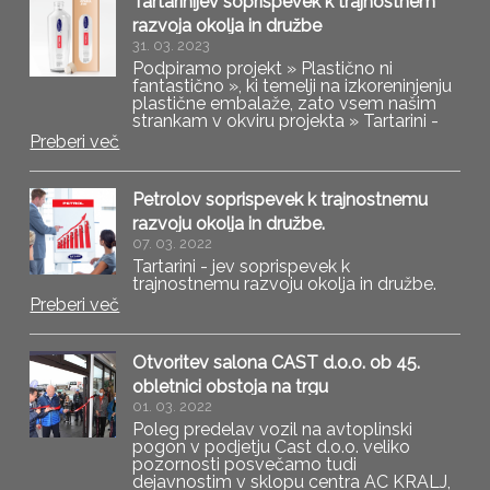
Tartarinijev soprispevek k trajnostnem
razvoja okolja in družbe
31. 03. 2023
Podpiramo projekt » Plastično ni
fantastično », ki temelji na izkoreninjenju
plastične embalaže, zato vsem našim
strankam v okviru projekta » Tartarini -
jev soprispevek k trajnostnemu razvoju
Preberi več
okolja in družbe » ob predelavi vozila na
avtoplinski pogon podarimo še
brezplačno steklenko
Petrolov soprispevek k trajnostnemu
razvoju okolja in družbe.
07. 03. 2022
Tartarini - jev soprispevek k
trajnostnemu razvoju okolja in družbe.
Preberi več
Otvoritev salona CAST d.o.o. ob 45.
obletnici obstoja na trgu
01. 03. 2022
Poleg predelav vozil na avtoplinski
pogon v podjetju Cast d.o.o. veliko
pozornosti posvečamo tudi
dejavnostim v sklopu centra AC KRALJ,