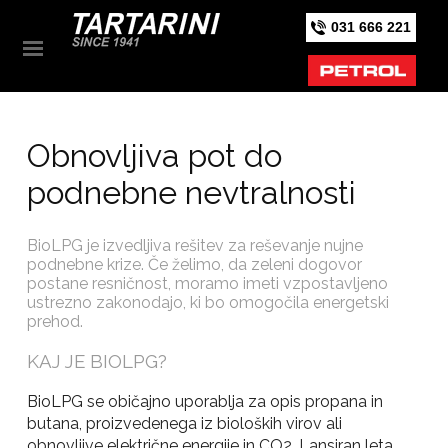
031 666 221
Obnovljiva pot do
podnebne nevtralnosti
BioLPG je izvedljiva rešitev za reševanje nujne
podnebne krize. Če želimo, da zeleni dogovor
postane resničnost, moramo imeti vzpostavljeno
ustrezno zakonodajo, ki bo omogočila energetski
prehod.
KAJ JE BIOLPG?
BioLPG se običajno uporablja za opis propana in
butana, proizvedenega iz bioloških virov ali
obnovljive električne energije in CO2. Lansiran leta