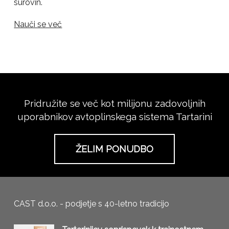
surovin.
Nauči se več
Pridružite se več kot milijonu zadovoljnih
uporabnikov avtoplinskega sistema Tartarini
ŽELIM PONUDBO
CAST d.o.o. - podjetje s 40-letno tradicijo