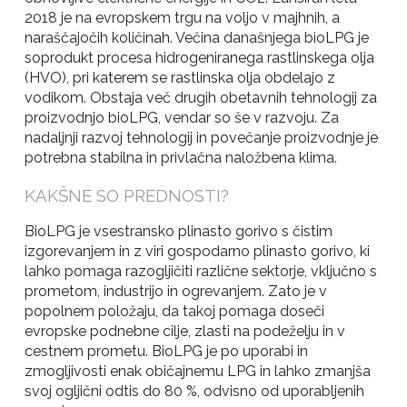
2018 je na evropskem trgu na voljo v majhnih, a
naraščajočih količinah. Večina današnjega bioLPG je
soprodukt procesa hidrogeniranega rastlinskega olja
(HVO), pri katerem se rastlinska olja obdelajo z
vodikom. Obstaja več drugih obetavnih tehnologij za
proizvodnjo bioLPG, vendar so še v razvoju. Za
nadaljnji razvoj tehnologij in povečanje proizvodnje je
potrebna stabilna in privlačna naložbena klima.
KAKŠNE SO PREDNOSTI?
BioLPG je vsestransko plinasto gorivo s čistim
izgorevanjem in z viri gospodarno plinasto gorivo, ki
lahko pomaga razogljičiti različne sektorje, vključno s
prometom, industrijo in ogrevanjem. Zato je v
popolnem položaju, da takoj pomaga doseči
evropske podnebne cilje, zlasti na podeželju in v
cestnem prometu. BioLPG je po uporabi in
zmogljivosti enak običajnemu LPG in lahko zmanjša
svoj ogljični odtis do 80 %, odvisno od uporabljenih