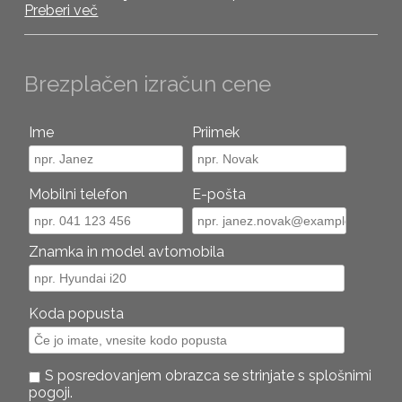
katerega začetki segajo v leto 1977.
Preberi več
Brezplačen izračun cene
Ime
Priimek
Mobilni telefon
E-pošta
Znamka in model avtomobila
Koda popusta
S posredovanjem obrazca se strinjate s splošnimi
pogoji.