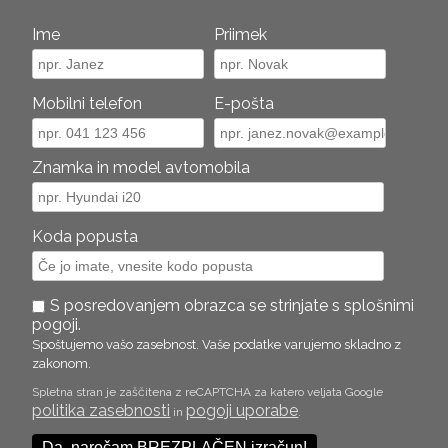
Ime
Priimek
Mobilni telefon
E-pošta
Znamka in model avtomobila
Koda popusta
S posredovanjem obrazca se strinjate s splošnimi
pogoji.
Spoštujemo vašo zasebnost. Vaše podatke varujemo skladno z
zakonom.
Spletna stran je zaščitena z reCAPTCHA za katero veljata Google
politika zasebnosti
pogoji uporabe
in
.
Da, naročam BREZPLAČEN izračun!