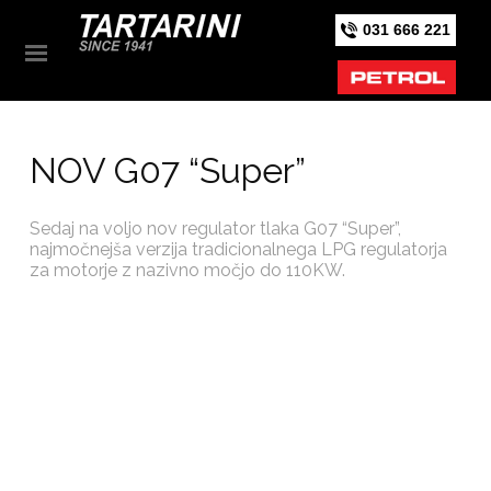
031 666 221
NOV G07 “Super”
Sedaj na voljo nov regulator tlaka G07 “Super”,
najmočnejša verzija tradicionalnega LPG regulatorja
za motorje z nazivno močjo do 110KW.