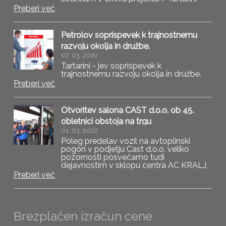
jev soprispevek k trajnostnemu razvoju
Preberi več
okolja in družbe » ob predelavi vozila na
avtoplinski pogon podarimo še
brezplačno steklenko
Petrolov soprispevek k trajnostnemu
razvoju okolja in družbe.
07. 03. 2022
Tartarini - jev soprispevek k
trajnostnemu razvoju okolja in družbe.
Preberi več
Otvoritev salona CAST d.o.o. ob 45.
obletnici obstoja na trgu
01. 03. 2022
Poleg predelav vozil na avtoplinski
pogon v podjetju Cast d.o.o. veliko
pozornosti posvečamo tudi
dejavnostim v sklopu centra AC KRALJ,
katerega začetki segajo v leto 1977.
Preberi več
Brezplačen izračun cene