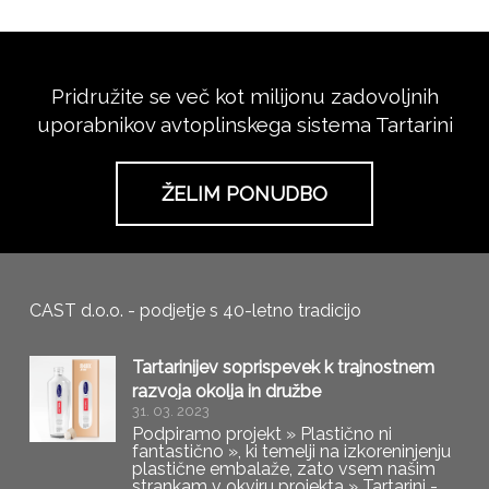
Pridružite se več kot milijonu zadovoljnih
uporabnikov avtoplinskega sistema Tartarini
ŽELIM PONUDBO
CAST d.o.o. - podjetje s 40-letno tradicijo
Tartarinijev soprispevek k trajnostnem
razvoja okolja in družbe
31. 03. 2023
Podpiramo projekt » Plastično ni
fantastično », ki temelji na izkoreninjenju
plastične embalaže, zato vsem našim
strankam v okviru projekta » Tartarini -