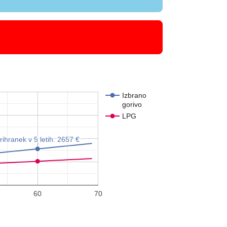
Izbrano
gorivo
LPG
rihranek v 5 letih: 2657 €
rihranek v 5 letih: 2657 €
60
70