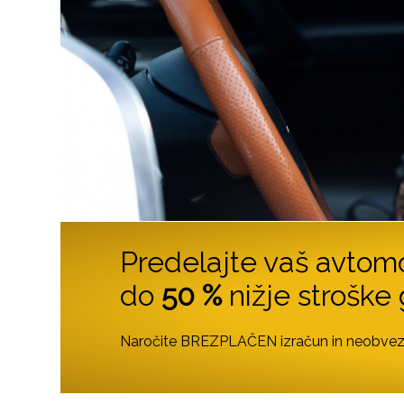
Predelajte vaš avto
do
50 %
nižje stroške 
Naročite BREZPLAČEN izračun in neobvez