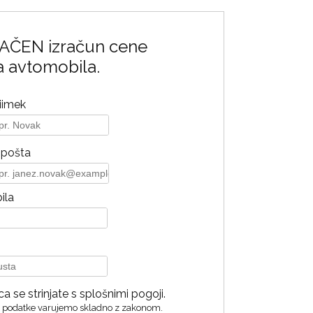
AČEN izračun cene
 avtomobila.
iimek
-pošta
ila
se strinjate s splošnimi pogoji.
e podatke varujemo skladno z zakonom.