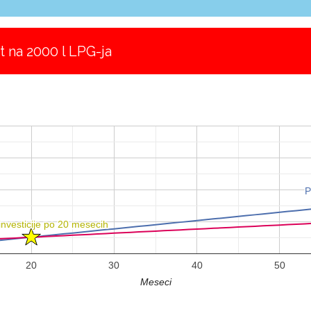
 na 2000 l LPG-ja
P
P
investicije po 20 mesecih
investicije po 20 mesecih
20
30
40
50
Meseci