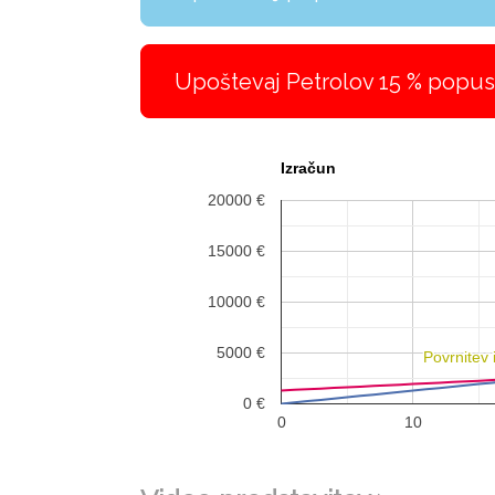
Upoštevaj Petrolov 15 % popust
Izračun
20000 €
15000 €
10000 €
5000 €
Povrnitev 
Povrnitev 
0 €
0
10