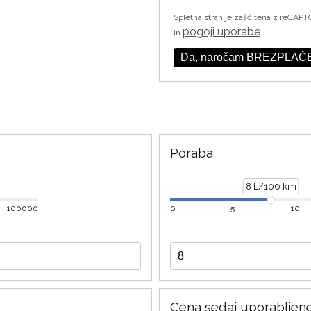
Spletna stran je zaščitena z reCAPT
pogoji uporabe
in
.
Da, naročam BREZPLAČE
Poraba
8 L/100 km
100000
0
5
10
Cena sedaj uporabljene