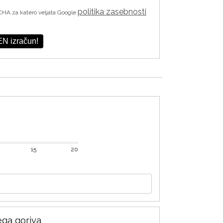
politika zasebnosti
CHA za katero veljata Google
N izračun!
15
20
ga goriva