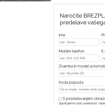
Naročite BREZPL
predelave vašega
Ime
Pr
Mobilni telefon
E
Znamka in model avtomob
Koda popusta
S posredovanjem obrazca 
Spoštujemo vašo zasebnost. Vaš