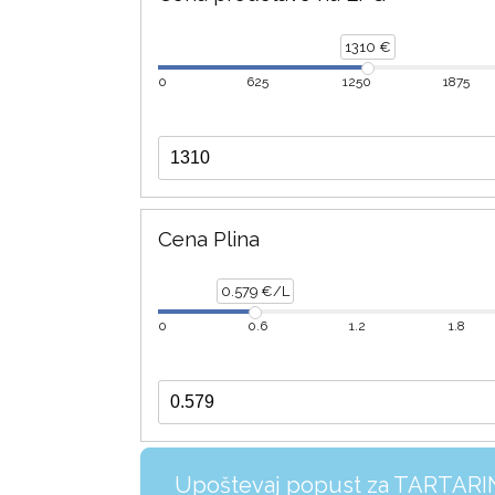
1310 €
0
625
1250
1875
Cena Plina
0.579 €/L
0
0.6
1.2
1.8
Upoštevaj popust za TARTAR