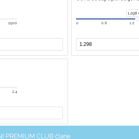
1.298
2500
0
0.6
1.2
2.4
INI PREMIUM CLUB člane