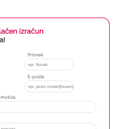
lačen izračun
a!
Priimek
E-pošta
omobila