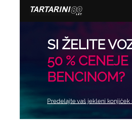
SI ŽELITE VO
50 % CENEJE
BENCINOM?
Predelajte vaš jekleni konjiček 